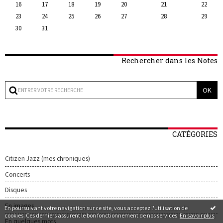
16
17
18
19
20
21
22
23
24
25
26
27
28
29
30
31
Rechercher dans les Notes
CATÉGORIES
Citizen Jazz (mes chroniques)
Concerts
Disques
En images
En poursuivant votre navigation sur ce site, vous acceptez l'utilisation de
cookies. Ces derniers assurent le bon fonctionnement de nos services.
En savoir plus
.
En quelques mots