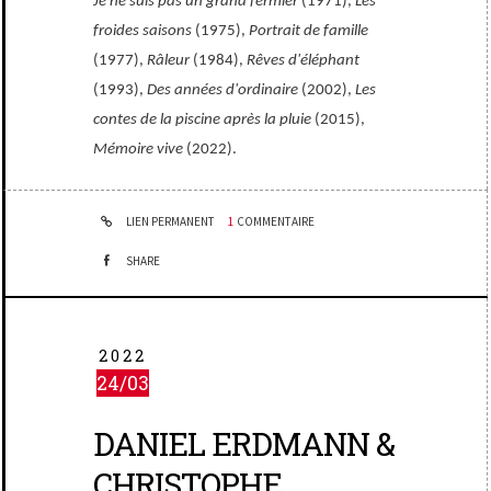
Je ne suis pas un grand fermier
(1971),
Les
froides saisons
(1975),
Portrait de famille
(1977),
Râleur
(1984),
Rêves d'éléphant
(1993),
Des années d'ordinaire
(2002),
Les
contes de la piscine après la pluie
(2015),
Mémoire vive
(2022).
LIEN PERMANENT
1
COMMENTAIRE
SHARE
2022
24/03
DANIEL ERDMANN &
CHRISTOPHE