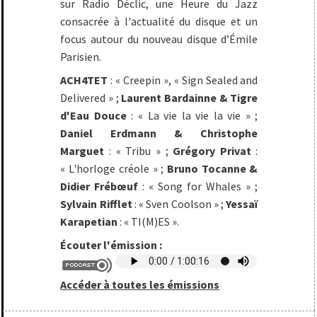
sur Radio Déclic, une Heure du Jazz
consacrée à l'actualité du disque et un
focus autour du nouveau disque d’Émile
Parisien.
ACH4TET
: « Creepin », « Sign Sealed and
Delivered » ;
Laurent Bardainne & Tigre
d'Eau Douce
: « La vie la vie la vie » ;
Daniel Erdmann & Christophe
Marguet
: « Tribu » ;
Grégory Privat
:
« L'horloge créole »
;
Bruno Tocanne &
Didier Frébœuf
: « Song for Whales » ;
Sylvain Rifflet
: « Sven Coolson » ;
Yessaï
Karapetian
: « TI(M)ES ».
Écouter l'émission :
Accéder à toutes les émissions