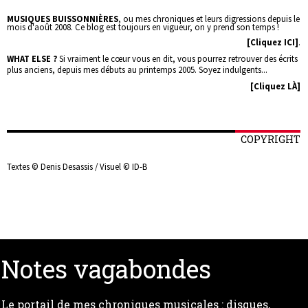
MUSIQUES BUISSONNIÈRES
, ou mes chroniques et leurs digressions depuis le
mois d'août 2008. Ce blog est toujours en vigueur, on y prend son temps !
[Cliquez ICI]
.
WHAT ELSE ?
Si vraiment le cœur vous en dit, vous pourrez retrouver des écrits
plus anciens, depuis mes débuts au printemps 2005. Soyez indulgents...
[Cliquez LÀ]
COPYRIGHT
Textes © Denis Desassis / Visuel © ID-B
Notes vagabondes
Le portail de mes chroniques musicales : disques,