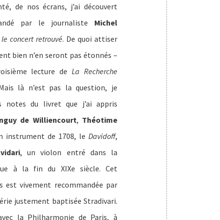
é, de nos écrans, j’ai découvert
andé par le journaliste
Michel
 le concert retrouvé
. De quoi attiser
ent bien n’en seront pas étonnés –
roisième lecture de
La Recherche
Mais là n’est pas la question, je
 notes du livret que j’ai appris
nguy de Williencourt
,
Théotime
un instrument de 1708, le
Davidoff
,
vidari
, un violon entré dans la
ue à la fin du XIXe siècle. Cet
us est vivement recommandée par
série justement baptisée Stradivari.
 avec la Philharmonie de Paris, à