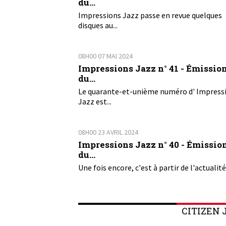
du...
Impressions Jazz passe en revue quelques
disques au...
08H00
07
MAI 2024
Impressions Jazz n° 41 - Émissio
du...
Le quarante-et-unième numéro d' Impress
Jazz est...
08H00
23
AVRIL 2024
Impressions Jazz n° 40 - Émissio
du...
Une fois encore, c'est à partir de l'actualité 
CITIZEN 