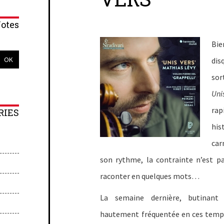
otes
Bie
dis
sor
Uni
rap
RIES
his
car
son rythme, la contrainte n’est p
raconter en quelques mots…
La semaine dernière, butinant
hautement fréquentée en ces temps