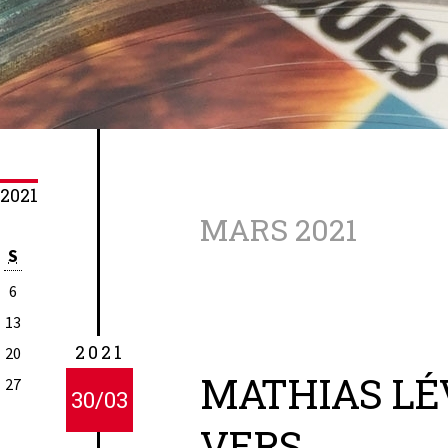
2021
MARS 2021
S
6
13
2021
20
MATHIAS LÉV
27
30/03
VERS