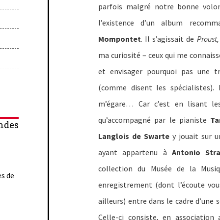
parfois malgré notre bonne volont
l’existence d’un album recomm
Mompontet
. Il s’agissait de
Proust,
ma curiosité – ceux qui me connaiss
et envisager pourquoi pas une t
(comme disent les spécialistes). 
m’égare… Car c’est en lisant les
qu’accompagné par le pianiste
Ta
ndes
Langlois de Swarte
y jouait sur 
ayant appartenu à
Antonio Stra
collection du Musée de la Musiq
es de
enregistrement (dont l’écoute vo
ailleurs) entre dans le cadre d’une 
Celle-ci consiste, en association