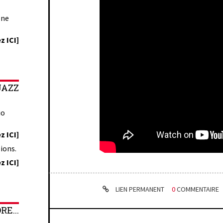
one
z ICI]
JAZZ
io
z ICI]
ions.
z ICI]
LIEN PERMANENT
0
COMMENTAIRE
E...