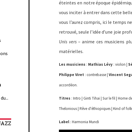
éteintes en notre époque épidémiqu
vous inciter à entrer dans cette bell
vous l’aurez compris, ici le temps n
retrouvé, seule l’idée d’une joie pr
n
Unis vers
– anime ces musiciens plus
matérielles.
ions
Les musiciens
:
Mathias Lévy
: violon |
S
Philippe Viret
: contrebasse |
Vincent Seg
n
accordéon.
du...
Titres
: Intro | Ginti Tihai | Sur le fil | Home de
Thelonious | Rêve d'éthiopiques | Kind of folk |
Label
: Harmonia Mundi
JAZZ