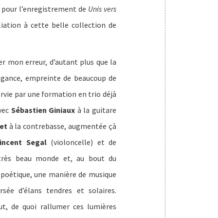
é pour l’enregistrement de
Unis vers
iation à cette belle collection de
er mon erreur, d’autant plus que la
égance, empreinte de beaucoup de
ervie par une formation en trio déjà
vec
Sébastien Giniaux
à la guitare
et
à la contrebasse, augmentée çà
incent Segal
(violoncelle) et de
très beau monde et, au bout du
 poétique, une manière de musique
ée d’élans tendres et solaires.
ut, de quoi rallumer ces lumières