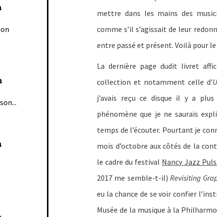
n
mettre dans les mains des musici
son
comme s’il s’agissait de leur redonn
entre passé et présent. Voilà pour le
La dernière page dudit livret affi
n
collection et notamment celle d’
U
j’avais reçu ce disque il y a plu
son...
phénomène que je ne saurais expliq
temps de l’écouter. Pourtant je conn
n
mois d’octobre aux côtés de la con
le cadre du festival
Nancy Jazz Puls
2017 me semble-t-il)
Revisiting Grap
eu la chance de se voir confier l’in
Musée de la musique à la Philharmon
n