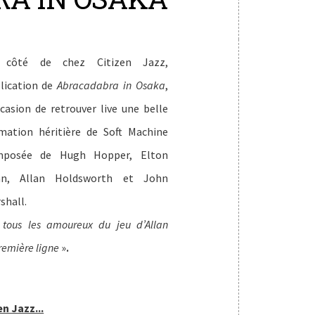
 côté de chez Citizen Jazz,
lication de
Abracadabra in Osaka
,
ccasion de retrouver live une belle
mation héritière de Soft Machine
mposée de Hugh Hopper, Elton
an, Allan Holdsworth et John
shall.
tous les amoureux du jeu d’Allan
.
première ligne
»
n Jazz...