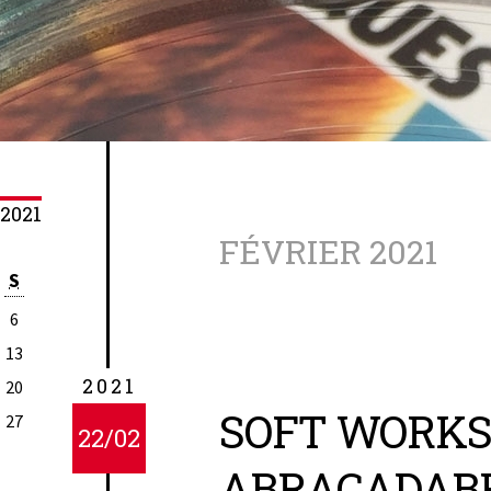
 2021
FÉVRIER 2021
S
6
13
2021
20
SOFT WORKS 
27
22/02
ABRACADABR