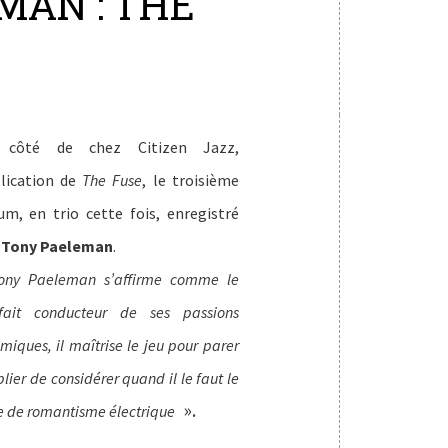
MAN : THE
 côté de chez Citizen Jazz,
lication de
The Fuse
, le troisième
um, en trio cette fois, enregistré
r
Tony Paeleman
.
ony Paeleman s’affirme comme le
fait conducteur de ses passions
hmiques, il maîtrise le jeu pour parer
blier de considérer quand il le faut le
».
e de romantisme électrique