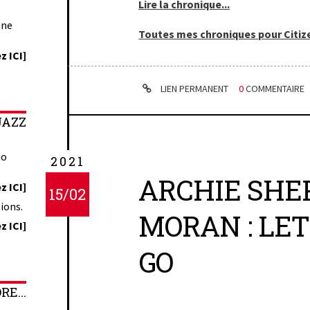
Lire la chronique...
one
Toutes mes chroniques pour Citize
z ICI]
LIEN PERMANENT
0
COMMENTAIRE
JAZZ
io
2021
ARCHIE SHE
z ICI]
15/02
ions.
MORAN : LE
z ICI]
GO
E...