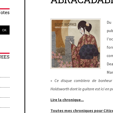
otes
Du
pub
l'o
for
co
RIES
De
Mar
«
Ce disque comblera de bonheur 
Holdsworth dont la guitare est ici en 
Lire la chronique...
Toutes mes chroniques pour Citize