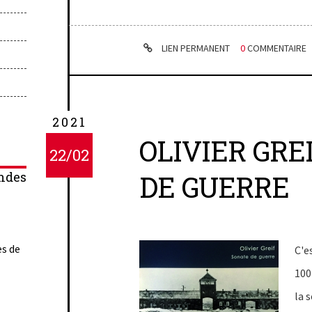
LIEN PERMANENT
0
COMMENTAIRE
2021
OLIVIER GREI
22/02
DE GUERRE
ndes
es de
C'e
100
la 