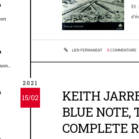
n
Et 
d'é
son
LIEN PERMANENT
0
COMMENTAIRE
n
son...
2021
KEITH JARRE
n
15/02
BLUE NOTE, 
COMPLETE R
n