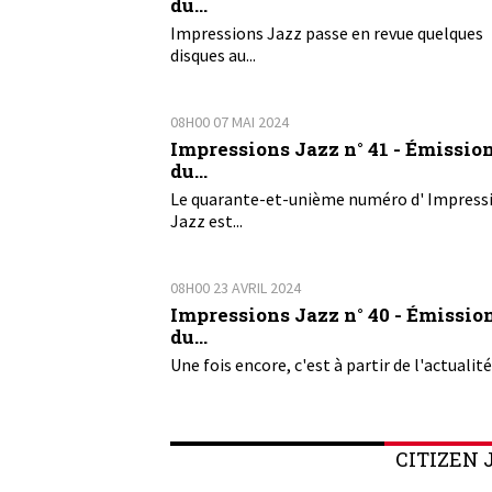
du...
Impressions Jazz passe en revue quelques
disques au...
08H00
07
MAI 2024
Impressions Jazz n° 41 - Émissio
du...
Le quarante-et-unième numéro d' Impress
Jazz est...
08H00
23
AVRIL 2024
Impressions Jazz n° 40 - Émissio
du...
Une fois encore, c'est à partir de l'actualité 
CITIZEN 