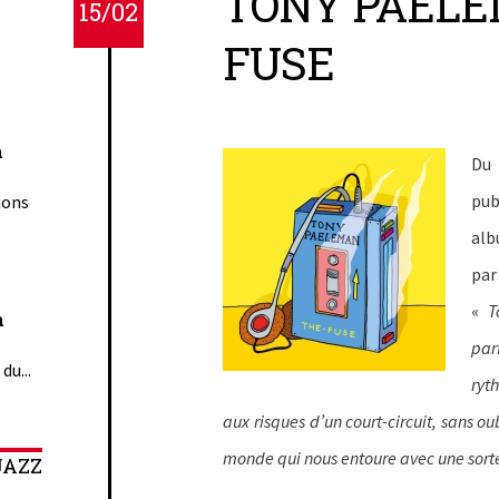
TONY PAELE
15/02
FUSE
n
Du
pub
ions
alb
pa
«
T
n
par
du...
ryt
aux risques d’un court-circuit, sans ou
monde qui nous entoure avec une sort
JAZZ