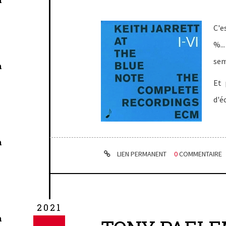
C'e
%..
sem
n
Et 
d'é
n
LIEN PERMANENT
0
COMMENTAIRE
2021
n