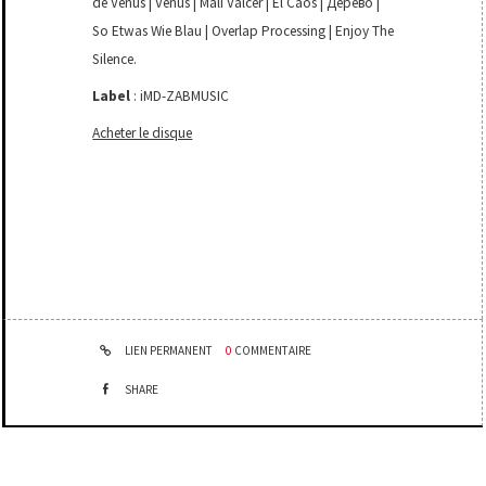
de Vénus | Venus | Mali Valcer | El Caos | Дерево |
So Etwas Wie Blau | Overlap Processing | Enjoy The
Silence.
Label
: iMD-ZABMUSIC
Acheter le disque
LIEN PERMANENT
0
COMMENTAIRE
SHARE