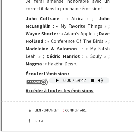
Je ferai amende honorable avec un
correctif dans la prochaine émission !
John Coltrane
: « Africa » ;
John
McLaughlin
: « My Favorite Things » ;
Wayne Shorter
: « Adam's Apple » ;
Dave
Holland
: « Conference Of The Birds » ;
Madeleine & Salomon
: « My Fatsh
Leah » ;
Cédric Hanriot
: « Souly » ;
Magma
: « Hakëhn Deïs ».
Écouter l'émission :
Accéder à toutes les émissions
LIEN PERMANENT
0
COMMENTAIRE
SHARE