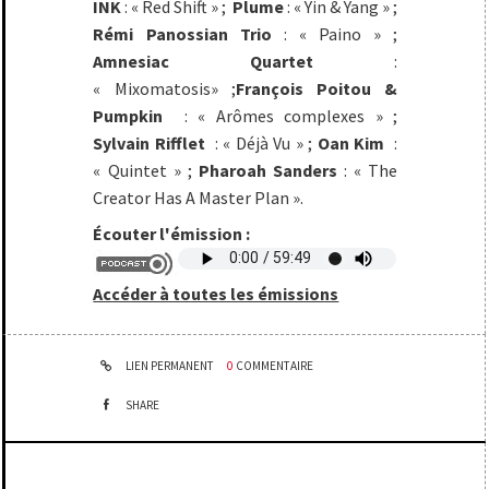
INK
: « Red Shift » ;
Plume
: « Yin & Yang » ;
Rémi Panossian Trio
: « Paino » ;
Amnesiac Quartet
:
« Mixomatosis» ;
François Poitou &
Pumpkin
: « Arômes complexes » ;
Sylvain Rifflet
: « Déjà Vu » ;
Oan Kim
:
« Quintet » ;
Pharoah Sanders
: « The
Creator Has A Master Plan ».
Écouter l'émission :
Accéder à toutes les émissions
LIEN PERMANENT
0
COMMENTAIRE
SHARE