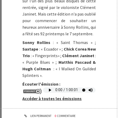
sur l'un des plus beaux disques de cette
rentrée, signé par le violoniste Clément
Janinet. Mais cette édition n'a pas oublié
pour commencer de souhaiter un
heureux anniversaire à Sonny Rollins, qui
a fêté ses 92 printemps le 7 septembre.
Sonny Rollins
: « Saint Thomas » ;
Saxtape
: « Ecuador » ;
Chick Corea New
Trio
: « Fingerprints» ;
Clément Janinet
:
« Purple Blues » ;
Matthis Pascaud &
Hugh Coltman
: « I Walked On Guilded
Splinters ».
Écouter l'émission :
Accéder à toutes les émissions
LIEN PERMANENT
0
COMMENTAIRE