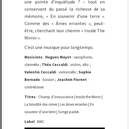
une pointe d’inquiétude ? – tout en
conservant du passé la richesse de sa
mémoire, « En souvenir d’une terre ».
Comme des « Âmes errantes », peut-
être, cherchant leur chemin « Inside The
Mirror ».
C’est une musique pour longtemps.
Musiciens
:
Hugues Mayot
: saxophone,
clarinette ;
Théo Ceccaldi
: violon, alto ;
Valentin Ceccaldi
: violoncelle ;
Sophie
Bernado
: basson ;
Joachim Florent
:
contrebasse.
Titres
: Champ d’insouciance | Inside the Mirror |
La timidité des cimes | Les âmes errantes | En
souvenir d’une terre | Songe pastel.
Label
: BMC