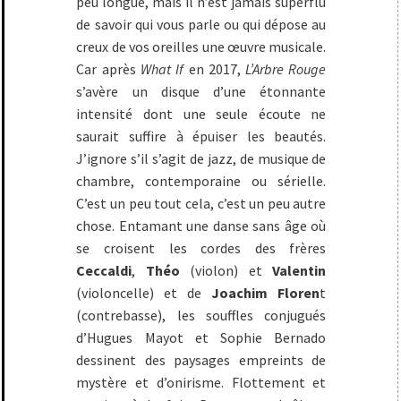
peu longue, mais il n’est jamais superflu
de savoir qui vous parle ou qui dépose au
creux de vos oreilles une œuvre musicale.
Car après
What If
en 2017,
L’Arbre Rouge
s’avère un disque d’une étonnante
intensité dont une seule écoute ne
saurait suffire à épuiser les beautés.
J’ignore s’il s’agit de jazz, de musique de
chambre, contemporaine ou sérielle.
C’est un peu tout cela, c’est un peu autre
chose. Entamant une danse sans âge où
se croisent les cordes des frères
Ceccaldi
,
Théo
(violon) et
Valentin
(violoncelle) et de
Joachim Floren
t
(contrebasse), les souffles conjugués
d’Hugues Mayot et Sophie Bernado
dessinent des paysages empreints de
mystère et d’onirisme. Flottement et