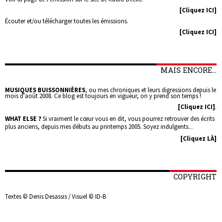
[Cliquez ICI]
Écouter et/ou télécharger toutes les émissions.
[Cliquez ICI]
MAIS ENCORE...
MUSIQUES BUISSONNIÈRES
, ou mes chroniques et leurs digressions depuis le
mois d'août 2008. Ce blog est toujours en vigueur, on y prend son temps !
[Cliquez ICI]
.
WHAT ELSE ?
Si vraiment le cœur vous en dit, vous pourrez retrouver des écrits
plus anciens, depuis mes débuts au printemps 2005. Soyez indulgents...
[Cliquez LÀ]
COPYRIGHT
Textes © Denis Desassis / Visuel © ID-B