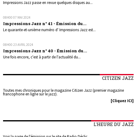
Impressions Jazz passe en revue quelques disques au...
08H00
07
MAI 2024
Impressions Jazz n° 41 - Émission du...
Le quarante-et-unième numéro d' Impressions Jazz est...
08H00
23
AVRIL 2024
Impressions Jazz n° 40 - Émission du...
Une fois encore, c'est à partir de l'actualité du...
CITIZEN JAZZ
Toutes mes chroniques pour le magazine Citizen Jazz (premier magazine
francophone en ligne sur le jazz).
[Cliquez ICI]
L'HEURE DU JAZZ
Voir la page de l'émission sur le site de Radio Déclic.