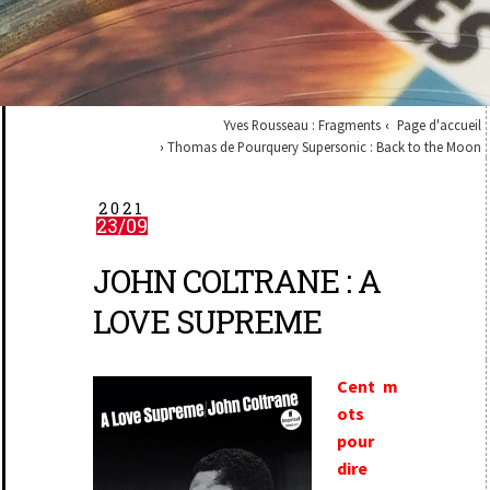
Yves Rousseau : Fragments
Page d'accueil
Thomas de Pourquery Supersonic : Back to the Moon
2021
23/09
JOHN COLTRANE : A
LOVE SUPREME
Cent m
ots
pour
dire