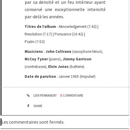
par sa densité et un feu intérieur ayant
conservé une exceptionnelle intensité
par-delà les années.
Titres de l’album
: Aknowledgement (7:42) |
Resolution (7:17) | Pursuance (10:42) |
Psalm (7:02)
Musiciens
:
John Coltrane
(saxophone ténor),
McCoy Tyner
(piano),
Jimmy Garrison
(contrebasse),
Elvin Jones
(batterie).
Date de parution
: Janvier 1965 (Impulse!)
LIEN PERMANENT
0
COMMENTAIRE
SHARE
Les commentaires sont fermés.