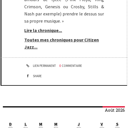
Crimson, Genesis ou Crosby, Stills &
Nash par exemple) prendre le dessus sur
sa propre musique. »
Lire la chronique...
Toutes mes chroniques pour Citizen
Jazz...
LIEN PERMANENT
0
COMMENTAIRE
SHARE
Août 2026
D
L
M
M
J
V
S