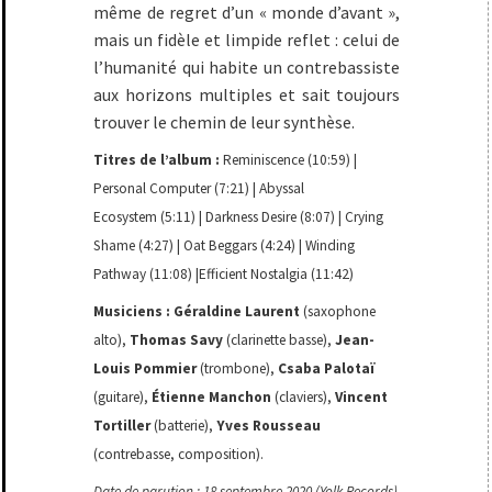
même de regret d’un « monde d’avant »,
mais un fidèle et limpide reflet : celui de
l’humanité qui habite un contrebassiste
aux horizons multiples et sait toujours
trouver le chemin de leur synthèse.
Titres de l’album :
Reminiscence (10:59) |
Personal Computer (7:21) | Abyssal
Ecosystem (5:11) | Darkness Desire (8:07) | Crying
Shame (4:27) | Oat Beggars (4:24) | Winding
Pathway (11:08) |Efficient Nostalgia (11:42)
Musiciens :
Géraldine Laurent
(saxophone
alto),
Thomas Savy
(clarinette basse),
Jean-
Louis Pommier
(trombone),
Csaba Palotaï
(guitare),
Étienne Manchon
(claviers),
Vincent
Tortiller
(batterie),
Yves Rousseau
(contrebasse, composition).
Date de parution : 18 septembre 2020 (Yolk Records)