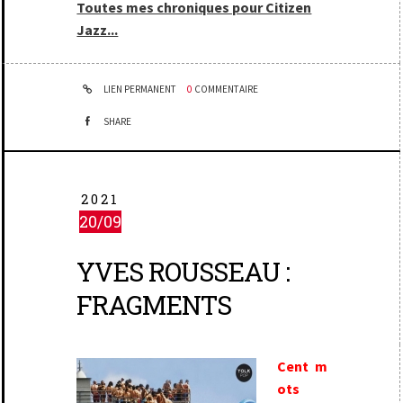
Toutes mes chroniques pour Citizen
Jazz...
LIEN PERMANENT
0
COMMENTAIRE
SHARE
2021
20/09
YVES ROUSSEAU :
FRAGMENTS
Cent m
ots