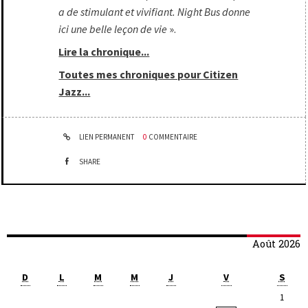
a de stimulant et vivifiant. Night Bus donne
ici une belle leçon de vie
»
.
Lire la chronique...
Toutes mes chroniques pour Citizen
Jazz...
LIEN PERMANENT
0
COMMENTAIRE
SHARE
Août 2026
D
L
M
M
J
V
S
1