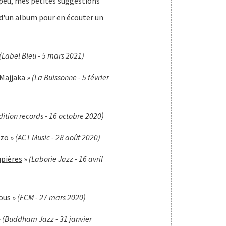
 peu, mes petites suggestions
e d'un album pour en écouter un
(Label Bleu - 5 mars 2021)
Majjaka
»
(La Buissonne - 5 février
dition records - 16 octobre 2020)
azo
»
(ACT Music - 28 août 2020)
upières
»
(Laborie Jazz - 16 avril
ious
»
(ECM - 27 mars 2020)
»
(Buddham Jazz - 31 janvier