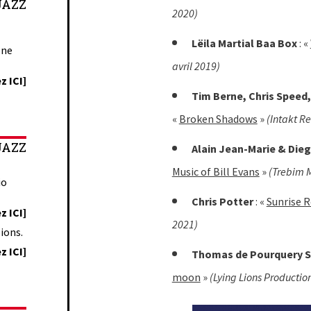
JAZZ
2020)
Lëila Martial Baa Box
: «
one
avril 2019)
z ICI]
Tim Berne, Chris Speed,
«
Broken Shadows
»
(Intakt R
JAZZ
Alain Jean-Marie & Die
Music of Bill Evans
»
(Trebim 
io
Chris Potter
: «
Sunrise R
z ICI]
2021)
ions.
z ICI]
Thomas de Pourquery S
moon
»
(Lying Lions Productio