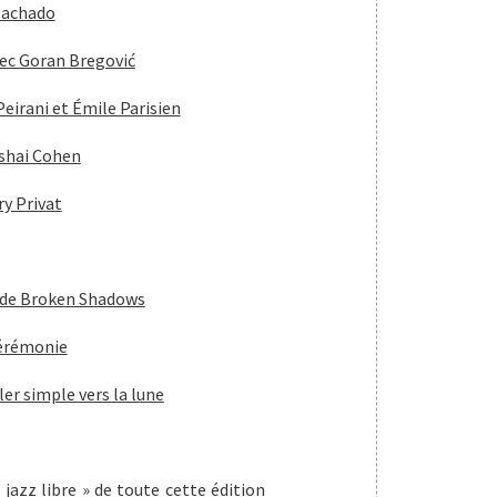
Machado
ec Goran Bregović
Peirani et Émile Parisien
ishai Cohen
ry Privat
 de Broken Shadows
cérémonie
er simple vers la lune
jazz libre » de toute cette édition