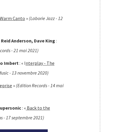
Warm Canto
»
(Laborie Jazz - 12
 Reid Anderson, Dave King
:
ecords - 21 mai 2021)
go Imbert
: « I
nterplay - The
Music - 13 novembre 2020)
eprise
»
(Edition Records - 14 mai
upersonic
: «
Back to the
ns - 17 septembre 2021)