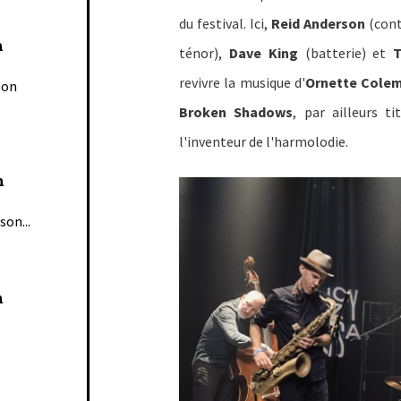
du festival. Ici,
Reid Anderson
(cont
n
ténor),
Dave King
(batterie) et
T
revivre la musique d'
Ornette Cole
son
Broken Shadows
, par ailleurs t
l'inventeur de l'harmolodie.
n
son...
n