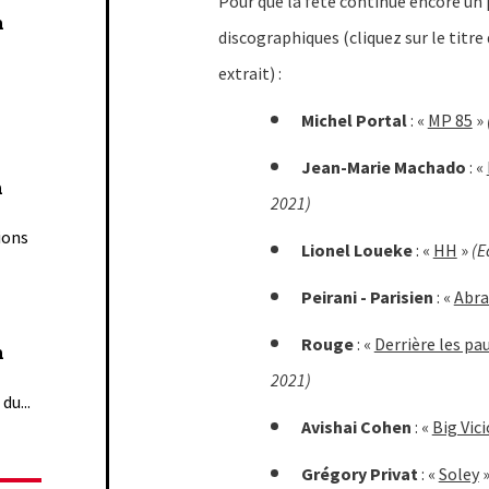
Pour que la fête continue encore un
n
discographiques (cliquez sur le titr
extrait) :
Michel Portal
: «
MP 85
»
Jean-Marie Machado
: «
n
2021)
ions
Lionel Loueke
: «
HH
»
(E
Peirani - Parisien
: «
Abr
Rouge
: «
Derrière les pa
n
2021)
du...
Avishai Cohen
: «
Big Vic
Grégory Privat
: «
Soley