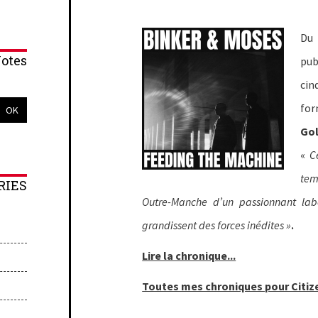
Du
otes
pub
cin
fo
Gol
«
C
tem
RIES
Outre-Manche d’un passionnant lab
.
grandissent des forces inédites »
Lire la chronique...
Toutes mes chroniques pour Citize