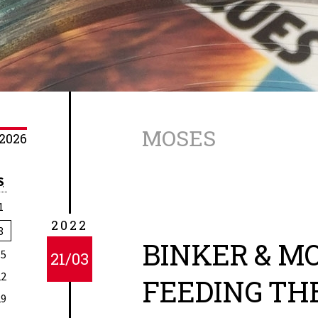
MOSES
2026
S
1
2022
8
BINKER & MO
15
21/03
22
FEEDING TH
29