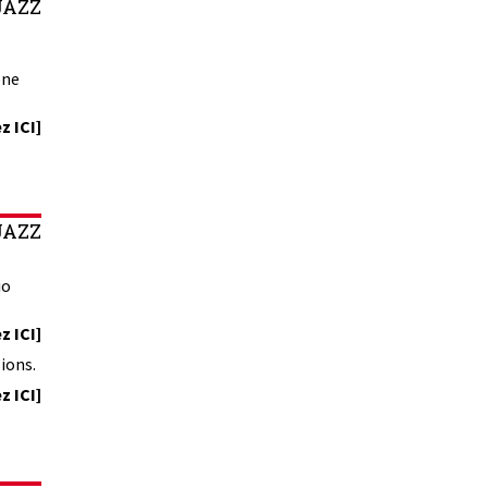
JAZZ
one
z ICI]
JAZZ
io
z ICI]
ions.
z ICI]