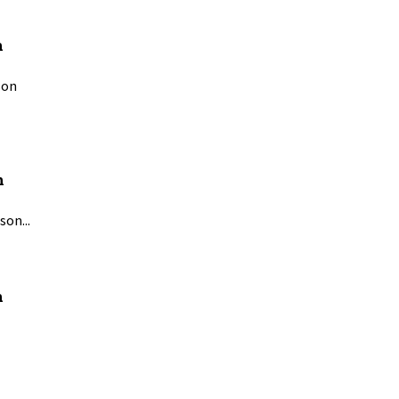
n
son
n
son...
n