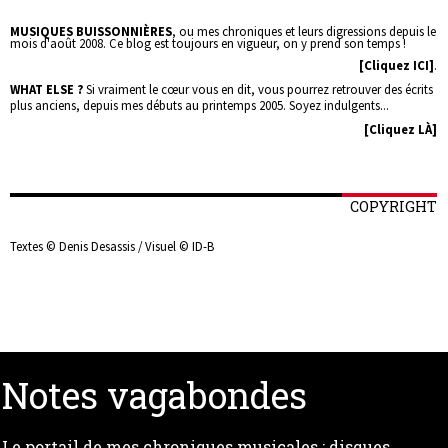
MUSIQUES BUISSONNIÈRES
, ou mes chroniques et leurs digressions depuis le
mois d'août 2008. Ce blog est toujours en vigueur, on y prend son temps !
[Cliquez ICI]
.
WHAT ELSE ?
Si vraiment le cœur vous en dit, vous pourrez retrouver des écrits
plus anciens, depuis mes débuts au printemps 2005. Soyez indulgents...
[Cliquez LÀ]
COPYRIGHT
Textes © Denis Desassis / Visuel © ID-B
Notes vagabondes
Le portail de mes chroniques musicales : disques,