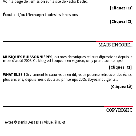
Voir la page de l'émission sur le site de Radio Déclic.
[Cliquez ICI]
Écouter et/ou télécharger toutes les émissions.
[Cliquez ICI]
MAIS ENCORE...
MUSIQUES BUISSONNIÈRES
, ou mes chroniques et leurs digressions depuis le
mois d'août 2008. Ce blog est toujours en vigueur, on y prend son temps !
[Cliquez ICI]
.
WHAT ELSE ?
Si vraiment le cœur vous en dit, vous pourrez retrouver des écrits
plus anciens, depuis mes débuts au printemps 2005. Soyez indulgents...
[Cliquez LÀ]
COPYRIGHT
Textes © Denis Desassis / Visuel © ID-B