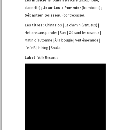
Les musiciens
:
Alban Darche
(saxophone,
clarinette) ;
Jean-Louis Pommier
(trombone) ;
Sébastien Boisseau
(contrebasse).
Les titres
: China Pop | Le chemin (vertueux) |
Histoire sans paroles | Susi | Où sont les oiseaux |
Matin d’automne | À la bougie | Vert émeraude |
L’elfe B | Hiking | Snake.
Label
: Yolk Records