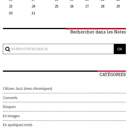
23
24
25
26
27
28
29
30
31
Rechercher dans les Notes
CATÉGORIES
Citizen Jazz (mes chroniques)
Concerts
Disques
En images
En quelques mots