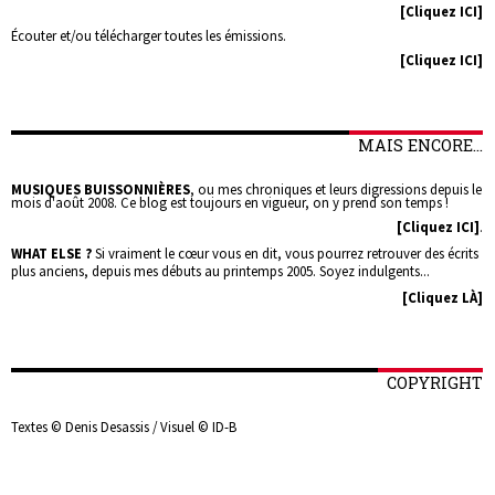
[Cliquez ICI]
Écouter et/ou télécharger toutes les émissions.
[Cliquez ICI]
MAIS ENCORE...
MUSIQUES BUISSONNIÈRES
, ou mes chroniques et leurs digressions depuis le
mois d'août 2008. Ce blog est toujours en vigueur, on y prend son temps !
[Cliquez ICI]
.
WHAT ELSE ?
Si vraiment le cœur vous en dit, vous pourrez retrouver des écrits
plus anciens, depuis mes débuts au printemps 2005. Soyez indulgents...
[Cliquez LÀ]
COPYRIGHT
Textes © Denis Desassis / Visuel © ID-B