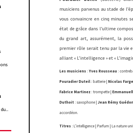
n
musiciens parvenus au stade de l’ép
vous convaincre en cinq minutes 
état de grâce dans l'ultime composi
du grand art, assurément, la poss
premier rôle serait tenu par la vie
n
alliant « L’intelligence » et « L’imagi
ions
Les musiciens
:
Yves Rousseau
: contreb
Pouradier Duteil
: batterie |
Nicolas Farge
Fabrice Martinez
: trompette |
Emmanuell
n
Duthoit
: saxophone |
Jean Rémy Guédo
du...
accordéon.
Titres
: L’intelligence | Parfum | La nature uni