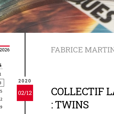
FABRICE MARTI
2026
S
1
2020
8
COLLECTIF L
15
02/12
22
: TWINS
29