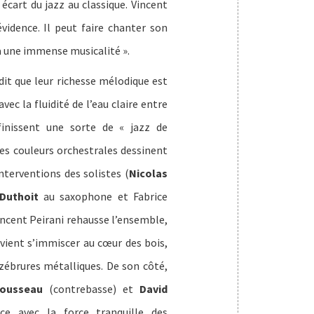
écart du jazz au classique. Vincent
idence. Il peut faire chanter son
a une immense musicalité ».
dit que leur richesse mélodique est
ec la fluidité de l’eau claire entre
finissent une sorte de « jazz de
es couleurs orchestrales dessinent
nterventions des solistes (
Nicolas
Duthoit
au saxophone et Fabrice
incent Peirani rehausse l’ensemble,
 vient s’immiscer au cœur des bois,
 zébrures métalliques. De son côté,
ousseau
(contrebasse) et
David
ce avec la force tranquille des