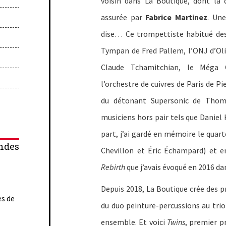
voisin dans La Boutique, dont la d
assurée par
Fabrice Martinez
. Une
dise… Ce trompettiste habitué des
Tympan de Fred Pallem, l’ONJ d’Oli
Claude Tchamitchian, le Méga 
l’orchestre de cuivres de Paris de 
du détonant Supersonic de Thom
musiciens hors pair tels que Daniel
part, j’ai gardé en mémoire le quart
ndes
Chevillon et Éric Échampard) et e
Rebirth
que j’avais évoqué en 2016 d
Depuis 2018, La Boutique crée des pr
es de
du duo peinture-percussions au trio
ensemble. Et voici
Twins
, premier p