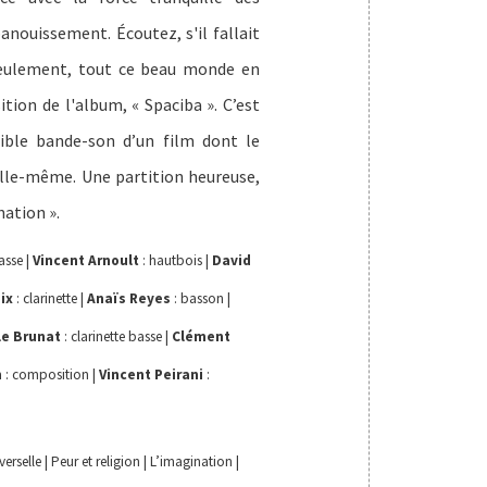
anouissement. Écoutez, s'il fallait
seulement, tout ce beau monde en
tion de l'album, « Spaciba ». C’est
ible bande-son d’un film dont le
 elle-même. Une partition heureuse,
nation ».
asse |
Vincent Arnoult
: hautbois |
David
ix
: clarinette |
Anaïs Reyes
: basson |
e Brunat
: clarinette basse |
Clément
n
: composition |
Vincent Peirani
:
verselle | Peur et religion | L’imagination |