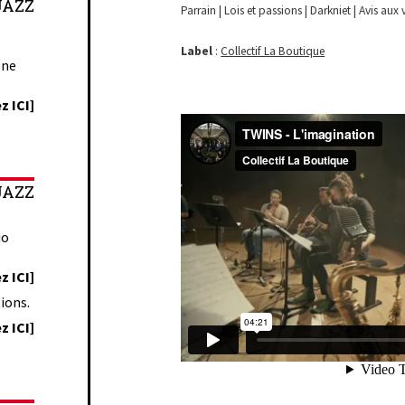
JAZZ
Parrain | Lois et passions | Darkniet | Avis aux
Label
:
Collectif La Boutique
one
z ICI]
JAZZ
io
z ICI]
ions.
z ICI]