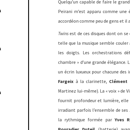
Quelqu’un capable de faire le grand 
n
Peirani m’est apparu comme une év
accordéon comme peu de gens et il 
Twins
est de ces disques dont on se 
telle que la musique semble couler av
n
les doigts. Les orchestrations dé
chambre » d’une grande élégance. L
un écrin luxueux pour chacune des i
Fargeix
à la clarinette,
Clément 
Martinez lui-même). La « voix » de V
n
fournit profondeur et lumière, elle
irradiant parfois l’ensemble de ses
la rythmique formée par
Yves R
Pouradier Duteil
(batterie) avan