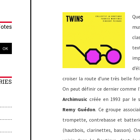
Que
otes
mus
cla
t
imp
d’é
croiser la route d’une très belle f
RIES
On peut définir ce dernier comme l
Archimusic
créée en 1993 par le 
Remy Guédon
. Ce groupe associa
trompette, contrebasse et batterie
(hautbois, clarinettes, basson). 