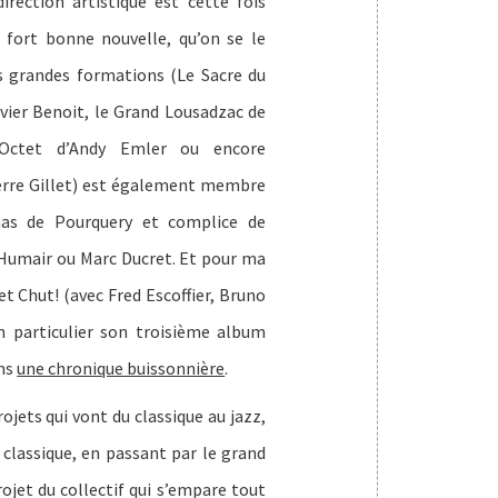
irection artistique est cette fois
 fort bonne nouvelle, qu’on se le
 grandes formations (Le Sacre du
vier Benoit, le Grand Lousadzac de
Octet d’Andy Emler ou encore
Pierre Gillet) est également membre
as de Pourquery et complice de
 Humair ou Marc Ducret. Et pour ma
et Chut! (avec Fred Escoffier, Bruno
n particulier son troisième album
ans
une chronique buissonnière
.
ojets qui vont du classique au jazz,
 classique, en passant par le grand
rojet du collectif qui s’empare tout