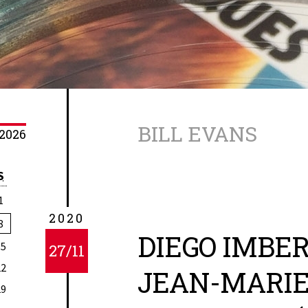
BILL EVANS
2026
S
1
2020
8
DIEGO IMBER
15
27/11
22
JEAN-MARIE 
29