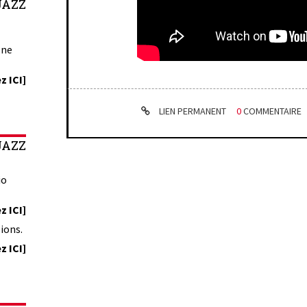
JAZZ
one
z ICI]
LIEN PERMANENT
0
COMMENTAIRE
JAZZ
io
z ICI]
ions.
z ICI]