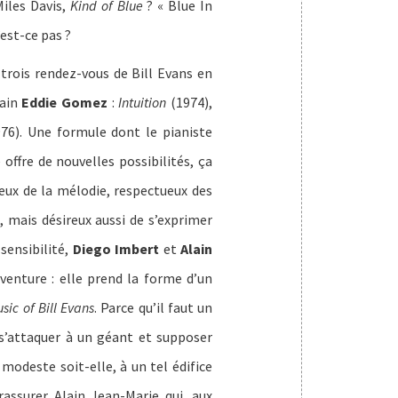
Miles Davis,
Kind of Blue
? « Blue In
’est-ce pas ?
trois rendez-vous de Bill Evans en
cain
Eddie Gomez
:
Intuition
(1974),
76). Une formule dont le pianiste
 offre de nouvelles possibilités, ça
eux de la mélodie, respectueux des
, mais désireux aussi de s’exprimer
sensibilité,
Diego Imbert
et
Alain
venture : elle prend la forme d’un
sic of Bill Evans
. Parce qu’il faut un
s’attaquer à un géant et supposer
 modeste soit-elle, à un tel édifice
 rassurer Alain Jean-Marie qui, aux