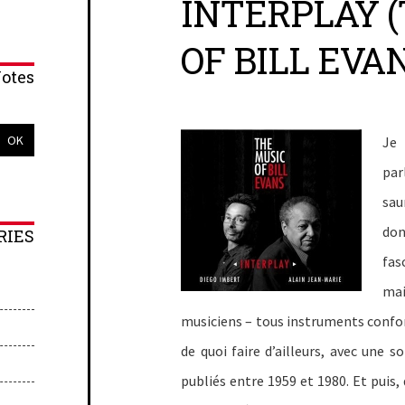
INTERPLAY 
OF BILL EVA
otes
Je 
par
sau
don
RIES
fas
mai
musiciens – tous instruments confond
de quoi faire d’ailleurs, avec une
publiés entre 1959 et 1980. Et puis,