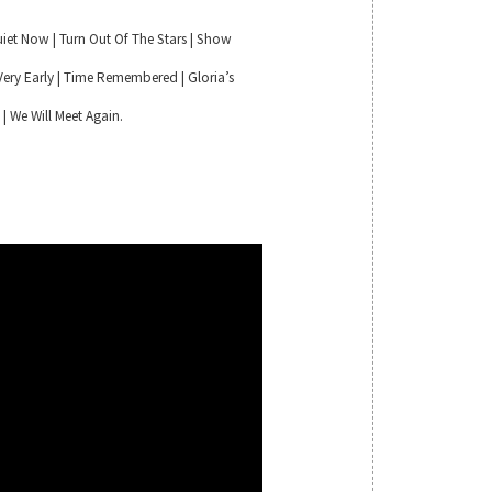
 Quiet Now | Turn Out Of The Stars | Show
Very Early | Time Remembered | Gloria’s
 | We Will Meet Again.