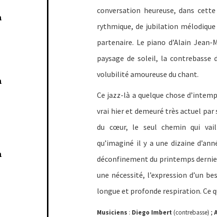
conversation heureuse, dans cette 
n
rythmique, de jubilation mélodique 
partenaire. Le piano d’Alain Jean-
paysage de soleil, la contrebasse 
volubilité amoureuse du chant.
n
Ce jazz-là a quelque chose d’intempo
vrai hier et demeuré très actuel par 
du cœur, le seul chemin qui vai
qu’imaginé il y a une dizaine d’an
n
déconfinement du printemps dernier,
une nécessité, l’expression d’un be
longue et profonde respiration. Ce qu
Musiciens
:
Diego Imbert
(contrebasse) ;