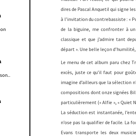
dires de Pascal Anquetil qui signe les
n
à l’invitation du contrebassiste : « P
son
de la biguine, me confronter à un 
classique et que j’admire tant dep
départ ». Une belle leçon d’humilité,
n
Le menu de cet album paru chez Tr
excès, juste ce qu’il faut pour goû
son...
imagine d’ailleurs que la sélection n
compositions dont onze signées Bill 
n
particulièrement (« Alfie », « Quiet No
La séduction est instantanée, l’ent
n’ose pas la qualifier de facile. La 
Evans transporte les deux music