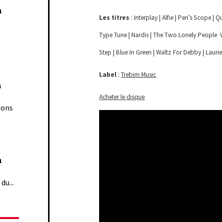
n
Les titres
: Interplay | Alfie | Peri’s Scope |
Type Tune | Nardis | The Two Lonely People ­ 
Step | Blue In Green | Waltz For Debby | Laurie
Label
:
Trebim Music
n
Acheter le disque
ions
n
du...