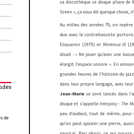
sa discothèque ce disque phare de 
Green », ça vous dit quelque chose, n
Au milieu des années 70, on repère 
duo avec le contrebassiste portori
Eloquence
(1975) et
Montreux III
(19
disait : « Ne jouer qu’avec une basse
élargit l’espace sonore ». En amour
grandes heures de l’histoire du jazz
dans leur propre langage, avec leur 
ndes
Jean-Marie
se sont lancés dans l’a
disque et s’appelle
Interplay - The Mu
peu d’audace, tout de même, pour 
es de
qu’on peut ajouter une pierre, aussi
musical. Pari réussi, ce qui pourra