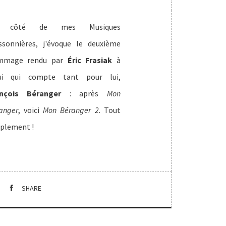
 côté de mes Musiques
ssonnières, j'évoque le deuxième
mmage rendu par
Éric Frasiak
à
lui qui compte tant pour lui,
ançois Béranger
: après
Mon
anger
, voici
Mon Béranger 2
. Tout
plement !
SHARE