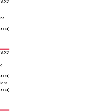
JAZZ
one
z ICI]
JAZZ
io
z ICI]
ions.
z ICI]