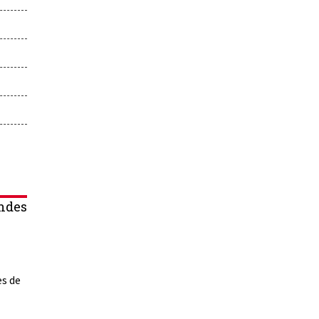
ndes
es de