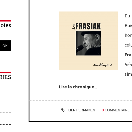
Du
otes
Bui
ho
ce
Fr
Bér
sim
RIES
Lire la chronique
...
LIEN PERMANENT
0
COMMENTAIRE