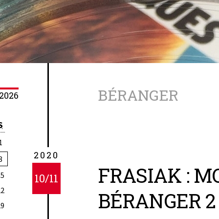
BÉRANGER
2026
S
1
2020
8
FRASIAK : M
15
10/11
22
BÉRANGER 2
29