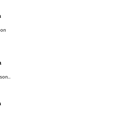
n
son
n
son...
n