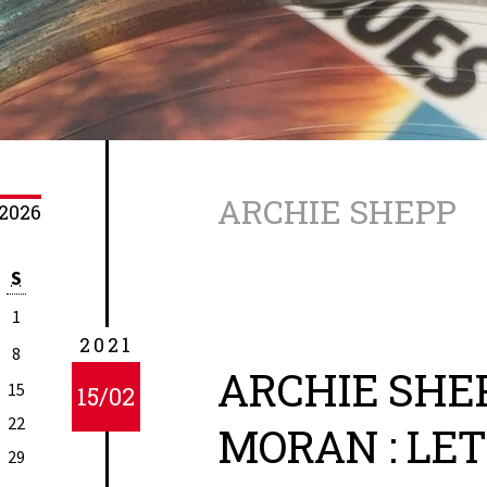
ARCHIE SHEPP
2026
S
1
2021
8
ARCHIE SHE
15
15/02
22
MORAN : LE
29