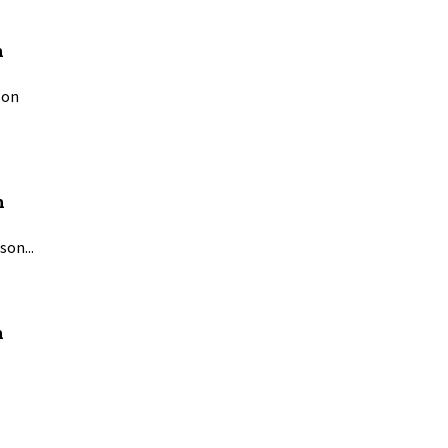
n
son
n
son...
n