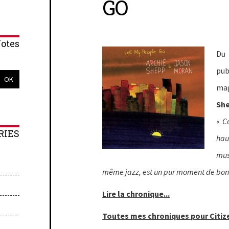
GO
otes
Du
pub
mag
Sh
«
Ce
RIES
hau
mus
même jazz, est un pur moment de bon
Lire la chronique...
Toutes mes chroniques pour Citize