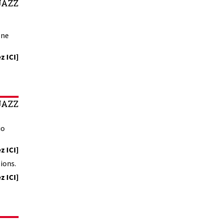
JAZZ
one
z ICI]
JAZZ
io
z ICI]
ions.
z ICI]