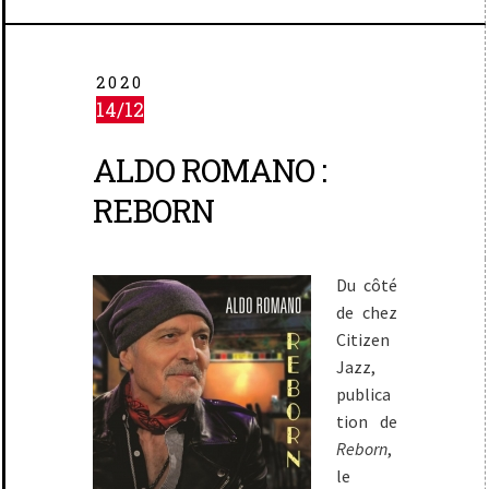
2020
14/12
ALDO ROMANO :
REBORN
Du côté
de chez
Citizen
Jazz,
publica
tion de
Reborn
,
le