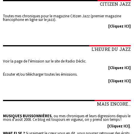
CITIZEN JAZZ
Toutes mes chroniques pour le magazine Citizen Jazz (premier magazine
francophone en ligne sur le jazz).
[Cliquez ICI]
L'HEURE DU JAZZ
Voir la page de l'émission sur le site de Radio Déclic.
[Cliquez ICI]
Écouter et/ou télécharger toutes les émissions.
[Cliquez ICI]
MAIS ENCORE...
MUSIQUES BUISSONNIÈRES
, ou mes chroniques et leurs digressions depuis le
mois d'août 2008. Ce blog est toujours en vigueur, on y prend son temps !
[Cliquez ICI]
.
WHAT ELSE ?
Si vraiment le cœur vous en dit, vous pourrez retrouver des écrits