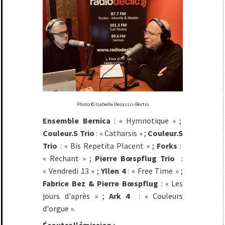
Photo © Isabelle Desassis-Bertin
Ensemble Bernica
: « Hymnotique » ;
Couleur.S Trio
: « Catharsis » ;
Couleur.S
Trio
: « Bis Repetita Placent » ;
Forks
:
« Rechant » ;
Pierre
Bœspflug
Trio
:
« Vendredi 13 » ;
Yllen 4
: « Free Time » ;
Fabrice Bez &
Pierre
Bœspflug
: « Les
jours d'après » ;
Ark 4
: « Couleurs
d'orgue ».