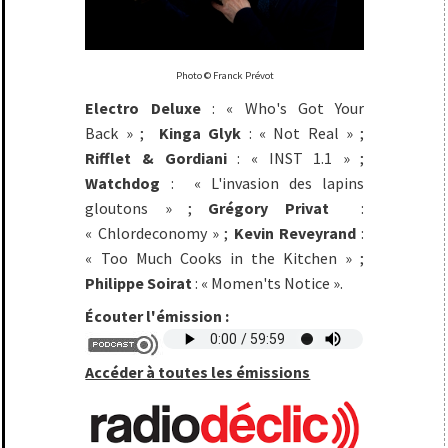
Photo © Franck Prévot
Electro Deluxe
: « Who's Got Your
Back » ;
Kinga Glyk
: « Not Real » ;
Rifflet & Gordiani
: « INST 1.1 » ;
Watchdog
: « L'invasion des lapins
gloutons » ;
Grégory Privat
:
« Chlordeconomy » ;
Kevin Reveyrand
:
« Too Much Cooks in the Kitchen » ;
Philippe Soirat
: « Momen'ts Notice ».
Écouter l'émission :
Accéder à toutes les émissions