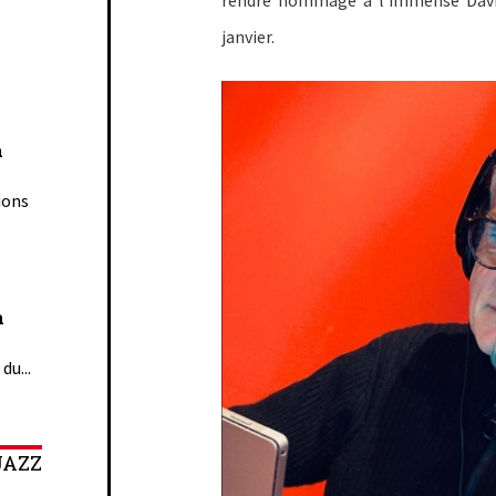
janvier.
n
ions
n
du...
JAZZ