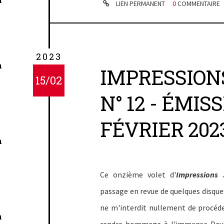
LIEN PERMANENT
0
COMMENTAIRE
2023
n
IMPRESSION
15/02
N° 12 - ÉMIS
FÉVRIER 202
n
Ce onzième volet d'
Impressions 
passage en revue de quelques disques
ne m'interdit nullement de procéde
n
rendre hommage à l'immense David