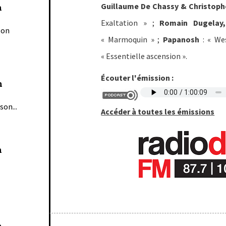
Guillaume De Chassy & Christop
n
Exaltation » ;
Romain Dugelay,
son
« Marmoquin » ;
Papanosh
: « We
« Essentielle ascension ».
Écouter l'émission :
n
son...
Accéder à toutes les émissions
n
n