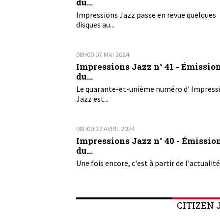
du...
Impressions Jazz passe en revue quelques
disques au...
08H00
07
MAI 2024
Impressions Jazz n° 41 - Émissio
du...
Le quarante-et-unième numéro d' Impress
Jazz est...
08H00
23
AVRIL 2024
Impressions Jazz n° 40 - Émissio
du...
Une fois encore, c'est à partir de l'actualité 
CITIZEN 