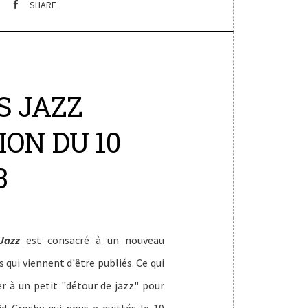
SHARE
S JAZZ
SION DU 10
3
Jazz
est consacré à un nouveau
 qui viennent d'être publiés. Ce qui
r à un petit "détour de jazz" pour
 Crosby qui nous a quittés le 19