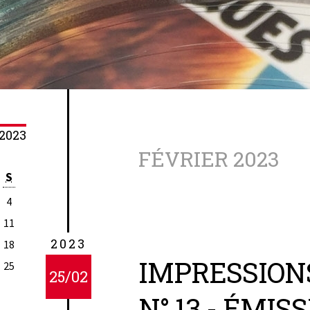
 2023
FÉVRIER 2023
S
4
11
2023
18
IMPRESSION
25
25/02
N° 13 - ÉMIS