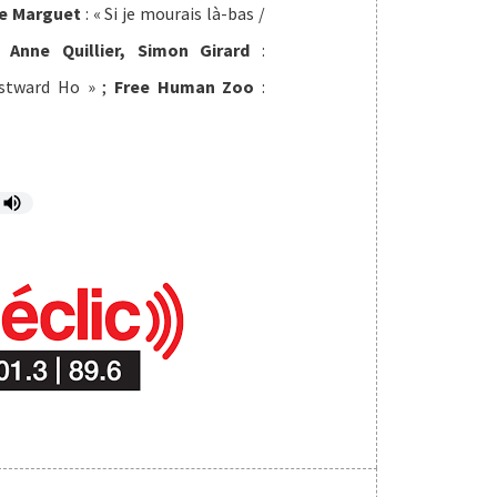
he Marguet
: « Si je mourais là-bas /
 Anne Quillier, Simon Girard
:
stward Ho » ;
Free Human Zoo
: