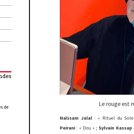
ndes
Le rouge est m
es de
Naïssam Jalal
: « Rituel du Sol
Peirani
: « Dou » ;
Sylvain Kassap 