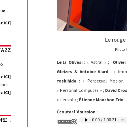
one
z ICI]
Le rouge e
JAZZ
Photo
Leïla Olivesi
: « Astral » ;
Olivie
io
Gleizes & Antoine Viard
: « Imm
z ICI]
Yoshihide
: « Perpetual Motion 
ions.
« Personal Computer » ;
David Cro
z ICI]
« L'envol » ;
Étienne Manchon Trio
:
Écouter l'émission :
E...