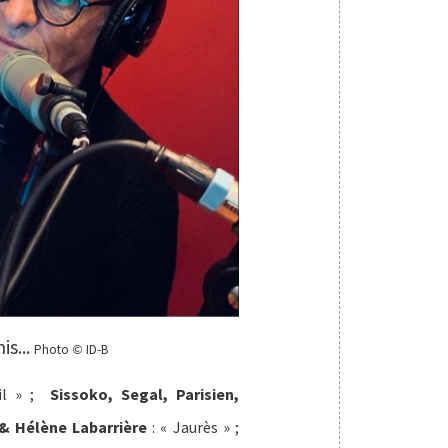
is...
Photo
ID-B
©
eil » ;
Sissoko, Segal, Parisien,
& Hélène Labarrière
: « Jaurès » ;