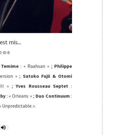
st mis...
ID-B
©
r Temime
: « Raahsan » ;
Philippe
ersion » ;
Satoko Fujii & Otomi
III » ;
Yves Rousseau Septet
:
sby
: « Orleans » ;
Duo Continuum
:
 « Unpredictable ».